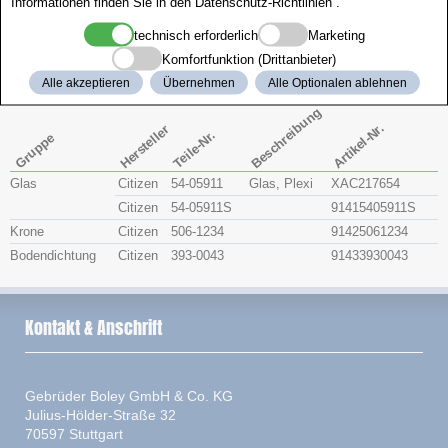
Informationen finden Sie in den
Datenschutz-Richtlinien
.
Zenith
technisch erforderlich
Marketing
Komfortfunktion (Drittanbieter)
Citizen 4-166710
Alle akzeptieren
Übernehmen
Alle Optionalen ablehnen
Beschreibung
Artikel-Nr.
Hersteller
Teile-Nr.
Gruppe
Glas
Citizen
54-05911
Glas, Plexi
XAC217654
Citizen
54-05911S
91415405911S
Krone
Citizen
506-1234
91425061234
Bodendichtung
Citizen
393-0043
91433930043
Kontakt & Anschrift
Gebrüder Boley GmbH & Co. KG
Julius-Hölder-Straße 32
70597 Stuttgart