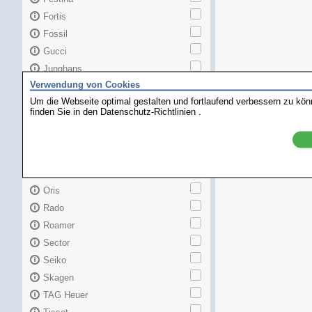
Fortis
Fossil
Gucci
Junghans
Verwendung von Cookies
Longines
Um die Webseite optimal gestalten und fortlaufend verbessern zu kö
Maurice Lacroix
finden Sie in den
Datenschutz-Richtlinien
.
Mido
MKors
Omega
Orient
Oris
Rado
Roamer
Sector
Seiko
Skagen
TAG Heuer