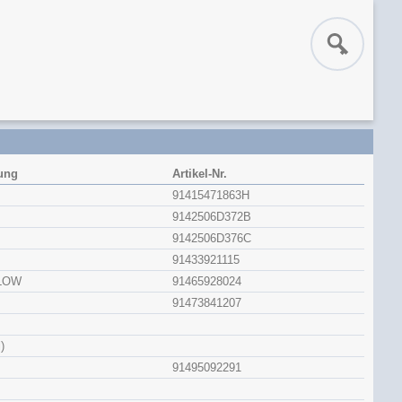
ung
Artikel-Nr.
91415471863H
9142506D372B
9142506D376C
91433921115
LLOW
91465928024
91473841207
)
91495092291