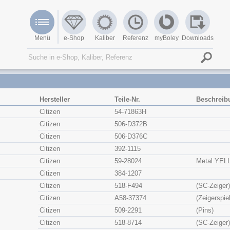
Menü
e-Shop
Kaliber
Referenz
myBoley
Downloads
Hersteller
Teile-Nr.
Beschreib
Citizen
54-71863H
Citizen
506-D372B
Citizen
506-D376C
Citizen
392-1115
Citizen
59-28024
Metal YE
Citizen
384-1207
Citizen
518-F494
(SC-Zeiger)
Citizen
A58-37374
(Zeigerspiel
Citizen
509-2291
(Pins)
Citizen
518-8714
(SC-Zeiger)