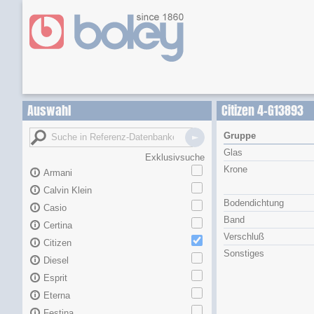
Auswahl
Citizen 4-G13893
Gruppe
Glas
Exklusivsuche
Krone
Armani
Calvin Klein
Bodendichtung
Casio
Band
Certina
Verschluß
Citizen
Sonstiges
Diesel
Esprit
Eterna
Festina