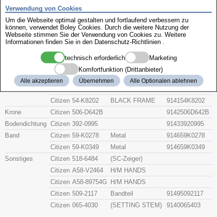
Zenith
Verwendung von Cookies
Um die Webseite optimal gestalten und fortlaufend verbessern zu
können, verwendet Boley Cookies. Durch die weitere Nutzung der
Citizen 4-K06398
Webseite stimmen Sie der Verwendung von Cookies zu. Weitere
Informationen finden Sie in den
Datenschutz-Richtlinien
.
Beschreibung
technisch erforderlich
Marketing
Artikel-Nr.
Hersteller
Teile-Nr.
Gruppe
Komfortfunktion (Drittanbieter)
Alle akzeptieren
Übernehmen
Alle Optionalen ablehnen
Glas
Citizen
54-71530
91415471530
Citizen
54-K8202
BLACK FRAME
914154K8202
Krone
Citizen
506-D642B
9142506D642B
Bodendichtung
Citizen
392-0995
91433920995
Band
Citizen
59-K0278
Metal
914659K0278
Citizen
59-K0349
Metal
914659K0349
Sonstiges
Citizen
518-6484
(SC-Zeiger)
Citizen
A58-V2464
H/M HANDS
Citizen
A58-89754G
H/M HANDS
Citizen
509-2117
Bandteil
91495092117
Citizen
065-4030
(SETTING STEM)
9140065403