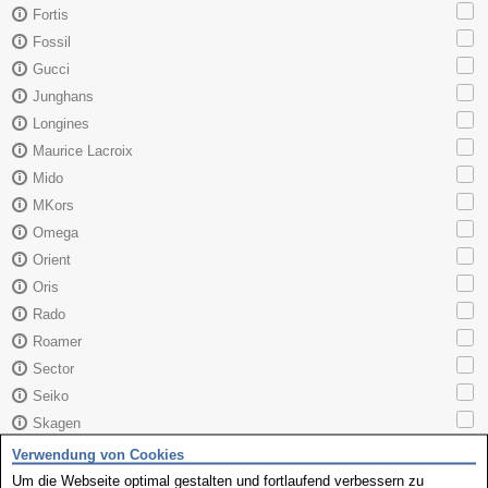
Fortis
Fossil
Gucci
Junghans
Longines
Maurice Lacroix
Mido
MKors
Omega
Orient
Oris
Rado
Roamer
Sector
Seiko
Skagen
TAG Heuer
Verwendung von Cookies
Tissot
Um die Webseite optimal gestalten und fortlaufend verbessern zu