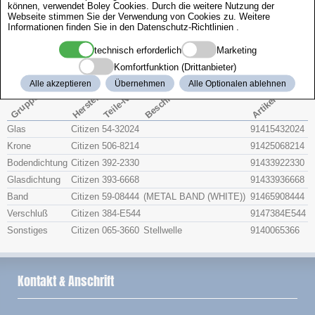
können, verwendet Boley Cookies. Durch die weitere Nutzung der
Zenith
Webseite stimmen Sie der Verwendung von Cookies zu. Weitere
Informationen finden Sie in den
Datenschutz-Richtlinien
.
Citizen 4-Y55736
technisch erforderlich
Marketing
Komfortfunktion (Drittanbieter)
Beschreibung
Alle akzeptieren
Übernehmen
Alle Optionalen ablehnen
Artikel-Nr.
Hersteller
Teile-Nr.
Gruppe
Glas
Citizen
54-32024
91415432024
Krone
Citizen
506-8214
91425068214
Bodendichtung
Citizen
392-2330
91433922330
Glasdichtung
Citizen
393-6668
91433936668
Band
Citizen
59-08444
(METAL BAND (WHITE))
91465908444
Verschluß
Citizen
384-E544
9147384E544
Sonstiges
Citizen
065-3660
Stellwelle
9140065366
Kontakt & Anschrift