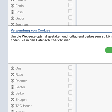
Fortis
Fossil
Gucci
Junghans
Verwendung von Cookies
Longines
Um die Webseite optimal gestalten und fortlaufend verbessern zu kö
Maurice Lacroix
finden Sie in den
Datenschutz-Richtlinien
.
Mido
MKors
Omega
Orient
Oris
Rado
Roamer
Sector
Seiko
Skagen
TAG Heuer