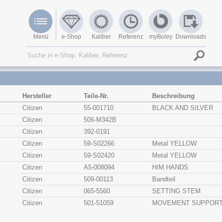
Menü
e-Shop
Kaliber
Referenz
myBoley
Downloads
Hersteller
Teile-Nr.
Beschreibung
Citizen
55-001710
BLACK AND SILVER
Citizen
506-M342B
Citizen
392-0191
Citizen
59-S02266
Metal YELLOW
Citizen
59-S02420
Metal YELLOW
Citizen
A5-008094
H/M HANDS
Citizen
509-00113
Bandteil
Citizen
065-5560
SETTING STEM
Citizen
501-51059
MOVEMENT SUPPORT