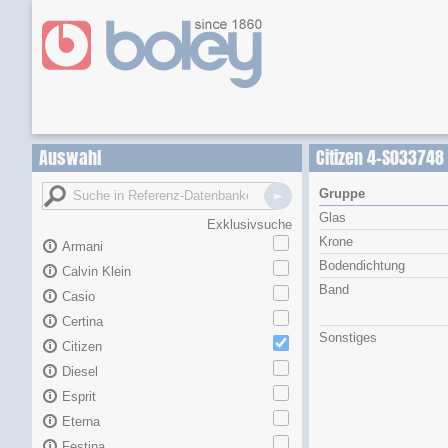
Auswahl
Citizen 4-S033748
Gruppe
Glas
Exklusivsuche
Krone
Armani
Bodendichtung
Calvin Klein
Band
Casio
Certina
Sonstiges
Citizen
Diesel
Esprit
Eterna
Festina