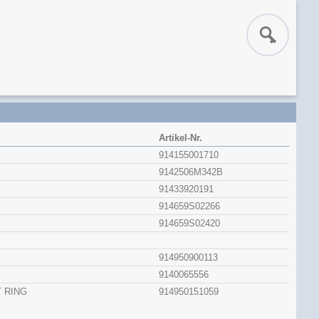
Artikel-Nr.
914155001710
9142506M342B
91433920191
914659S02266
914659S02420
914950900113
9140065556
 RING
914950151059