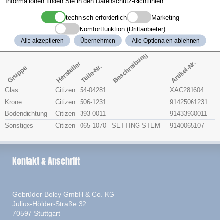
Informationen finden Sie in den
Datenschutz-Richtlinien
.
Zenith
technisch erforderlich
Marketing
Komfortfunktion (Drittanbieter)
Citizen 4-651669
Alle akzeptieren
Übernehmen
Alle Optionalen ablehnen
Beschreibung
Artikel-Nr.
Hersteller
Teile-Nr.
Gruppe
Glas
Citizen
54-04281
XAC281604
Krone
Citizen
506-1231
91425061231
Bodendichtung
Citizen
393-0011
91433930011
Sonstiges
Citizen
065-1070
SETTING STEM
9140065107
Kontakt & Anschrift
Gebrüder Boley GmbH & Co. KG
Julius-Hölder-Straße 32
70597 Stuttgart