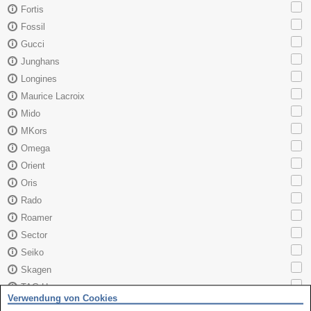
Fortis
Fossil
Gucci
Junghans
Longines
Maurice Lacroix
Mido
MKors
Omega
Orient
Oris
Rado
Roamer
Sector
Seiko
Skagen
TAG Heuer
Verwendung von Cookies
Tissot