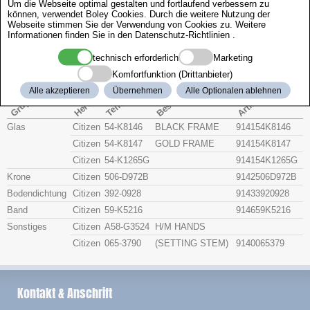
Um die Webseite optimal gestalten und fortlaufend verbessern zu
Zenith
können, verwendet Boley Cookies. Durch die weitere Nutzung der
Webseite stimmen Sie der Verwendung von Cookies zu. Weitere
Informationen finden Sie in den
Datenschutz-Richtlinien
.
Citizen 4-K04565
technisch erforderlich
Marketing
Komfortfunktion (Drittanbieter)
Beschreibung
Artikel-Nr.
Hersteller
Alle akzeptieren
Übernehmen
Alle Optionalen ablehnen
Teile-Nr.
Gruppe
Glas
Citizen
54-K8146
BLACK FRAME
914154K8146
Citizen
54-K8147
GOLD FRAME
914154K8147
Citizen
54-K1265G
914154K1265G
Krone
Citizen
506-D972B
9142506D972B
Bodendichtung
Citizen
392-0928
91433920928
Band
Citizen
59-K5216
914659K5216
Sonstiges
Citizen
A58-G3524
H/M HANDS
Citizen
065-3790
(SETTING STEM)
9140065379
Kontakt & Anschrift