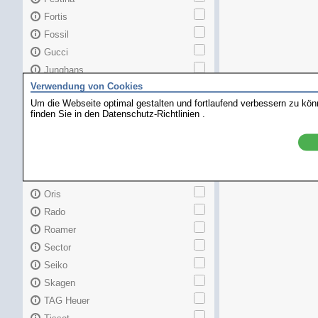
Fortis
Fossil
Gucci
Junghans
Verwendung von Cookies
Longines
Um die Webseite optimal gestalten und fortlaufend verbessern zu kö
Maurice Lacroix
finden Sie in den
Datenschutz-Richtlinien
.
Mido
MKors
Omega
Orient
Oris
Rado
Roamer
Sector
Seiko
Skagen
TAG Heuer