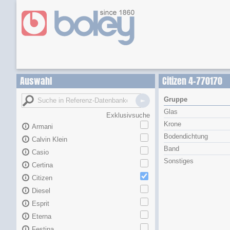
Auswahl
Citizen 4-770170
Gruppe
Glas
Exklusivsuche
Krone
Armani
Bodendichtung
Calvin Klein
Band
Casio
Sonstiges
Certina
Citizen
Diesel
Esprit
Eterna
Festina