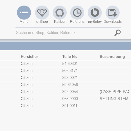
Menü
e-Shop
Kaliber
Referenz
myBoley
Downloads
Hersteller
Teile-Nr.
Beschreibung
Citizen
54-60301
Citizen
506-3171
Citizen
393-0021
Citizen
59-64056
Citizen
392-0054
(CASE PIPE PAC
Citizen
065-9900
SETTING STEM
Citizen
391-0011