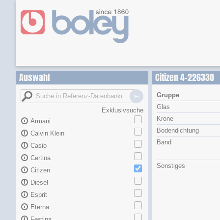
Auswahl
Citizen 4-226330
Gruppe
Glas
Exklusivsuche
Krone
Armani
Bodendichtung
Calvin Klein
Band
Casio
Certina
Sonstiges
Citizen
Diesel
Esprit
Eterna
Festina