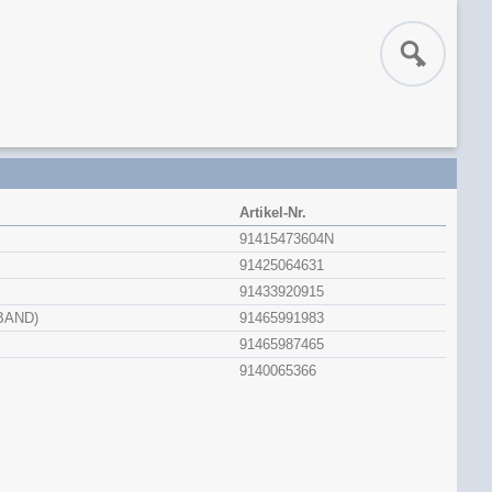
Artikel-Nr.
91415473604N
91425064631
91433920915
BAND)
91465991983
91465987465
9140065366