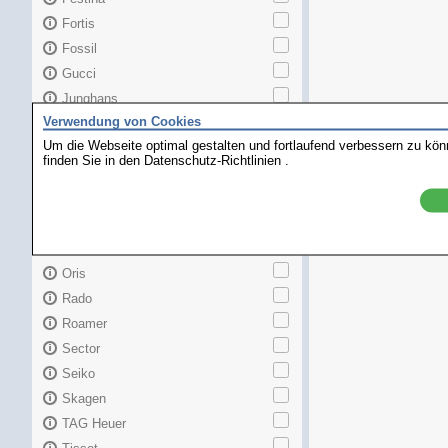
Fortis
Fossil
Gucci
Junghans
Verwendung von Cookies
Longines
Um die Webseite optimal gestalten und fortlaufend verbessern zu kö
Maurice Lacroix
finden Sie in den
Datenschutz-Richtlinien
.
Mido
MKors
Omega
Orient
Oris
Rado
Roamer
Sector
Seiko
Skagen
TAG Heuer