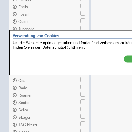
Fortis
Fossil
Gucci
Junghans
Verwendung von Cookies
Longines
Um die Webseite optimal gestalten und fortlaufend verbessern zu kö
Maurice Lacroix
finden Sie in den
Datenschutz-Richtlinien
.
Mido
MKors
Omega
Orient
Oris
Rado
Roamer
Sector
Seiko
Skagen
TAG Heuer