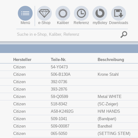
Menü
e-Shop
Kaliber
Referenz
myBoley
Downloads
Hersteller
Teile-Nr.
Beschreibung
Citizen
54-Y0473
Citizen
506-B130A
Krone Stahl
Citizen
392-0736
Citizen
393-2876
Citizen
59-Q0599
Metal WHITE
Citizen
518-8342
(SC-Zeiger)
Citizen
A58-K2492G
H/M HANDS
Citizen
509-1041
(Bandpart)
Citizen
509-00087
Bandteil
Citizen
065-5050
(SETTING STEM)