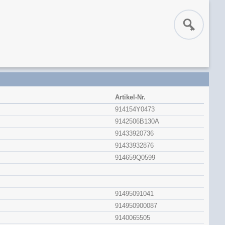
Artikel-Nr.
914154Y0473
9142506B130A
91433920736
91433932876
914659Q0599
91495091041
914950900087
9140065505