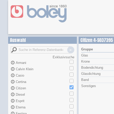
Auswahl
Citizen 4-S037395
Gruppe
Glas
Exklusivsuche
Krone
Armani
Bodendichtung
Calvin Klein
Glasdichtung
Casio
Band
Certina
Sonstiges
Citizen
Diesel
Esprit
Eterna
Festina