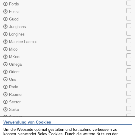
Fortis
Fossil
Gucci
Junghans
Longines
Maurice Lacroix
Mido
MKors
Omega
Orient
Oris
Rado
Roamer
Sector
Seiko
Skagen
Verwendung von Cookies
TAG Heuer
Um die Webseite optimal gestalten und fortlaufend verbessern zu
Tissot
können, verwendet Boley Cookies. Durch die weitere Nutzung der