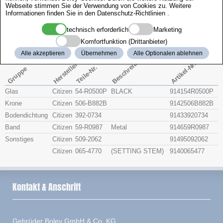
Webseite stimmen Sie der Verwendung von Cookies zu. Weitere
Zenith
Informationen finden Sie in den
Datenschutz-Richtlinien
.
technisch erforderlich
Marketing
Citizen 4-R17499
Komfortfunktion (Drittanbieter)
Alle akzeptieren
Übernehmen
Alle Optionalen ablehnen
Beschreibung
Artikel-Nr.
Hersteller
Teile-Nr.
Gruppe
Glas
Citizen
54-R0500P
BLACK
914154R0500P
Krone
Citizen
506-B882B
9142506B882B
Bodendichtung
Citizen
392-0734
91433920734
Band
Citizen
59-R0987
Metal
914659R0987
Sonstiges
Citizen
509-2062
91495092062
Citizen
065-4770
(SETTING STEM)
9140065477
Kontakt & Anschrift
Gebrüder Boley GmbH & Co. KG