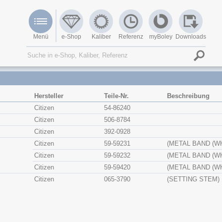
Menü
e-Shop
Kaliber
Referenz
myBoley
Downloads
Hersteller
Teile-Nr.
Beschreibung
Citizen
54-86240
Citizen
506-8784
Citizen
392-0928
Citizen
59-59231
(METAL BAND (WH
Citizen
59-59232
(METAL BAND (WH
Citizen
59-59420
(METAL BAND (WH
Citizen
065-3790
(SETTING STEM)