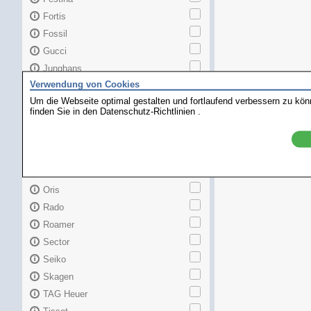
Fortis
Fossil
Gucci
Junghans
Verwendung von Cookies
Longines
Um die Webseite optimal gestalten und fortlaufend verbessern zu kö
Maurice Lacroix
finden Sie in den
Datenschutz-Richtlinien
.
Mido
MKors
Omega
Orient
Oris
Rado
Roamer
Sector
Seiko
Skagen
TAG Heuer