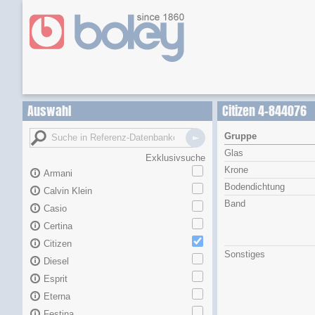
Auswahl
Citizen 4-844076
Gruppe
Glas
Exklusivsuche
Krone
Armani
Bodendichtung
Calvin Klein
Band
Casio
Certina
Citizen
Sonstiges
Diesel
Esprit
Eterna
Festina