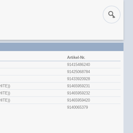
Artikel-Nr.
91415486240
91425068784
91433920928
ITE))
91465959231
ITE))
91465959232
ITE))
91465959420
9140065379