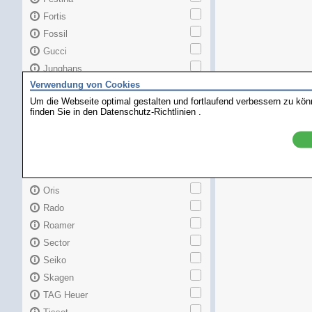
Fortis
Fossil
Gucci
Junghans
Verwendung von Cookies
Longines
Um die Webseite optimal gestalten und fortlaufend verbessern zu kö
Maurice Lacroix
finden Sie in den
Datenschutz-Richtlinien
.
Mido
MKors
Omega
Orient
Oris
Rado
Roamer
Sector
Seiko
Skagen
TAG Heuer