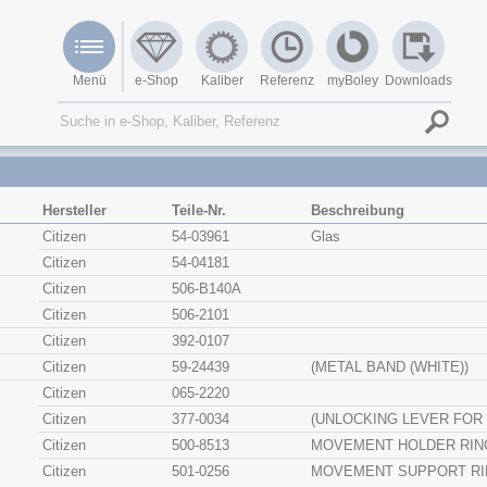
Menü
e-Shop
Kaliber
Referenz
myBoley
Downloads
Hersteller
Teile-Nr.
Beschreibung
Citizen
54-03961
Glas
Citizen
54-04181
Citizen
506-B140A
Citizen
506-2101
Citizen
392-0107
Citizen
59-24439
(METAL BAND (WHITE))
Citizen
065-2220
Citizen
377-0034
(UNLOCKING LEVER FOR
Citizen
500-8513
MOVEMENT HOLDER RIN
Citizen
501-0256
MOVEMENT SUPPORT RI