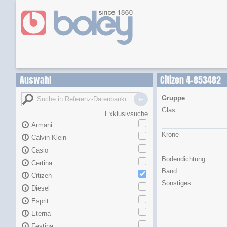
Auswahl
Citizen 4-853482
Gruppe
Glas
Exklusivsuche
Armani
Krone
Calvin Klein
Casio
Bodendichtung
Certina
Band
Citizen
Sonstiges
Diesel
Esprit
Eterna
Festina