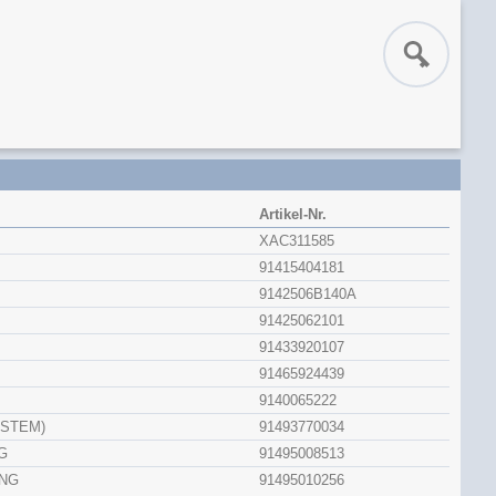
Artikel-Nr.
XAC311585
91415404181
9142506B140A
91425062101
91433920107
91465924439
9140065222
 STEM)
91493770034
G
91495008513
NG
91495010256