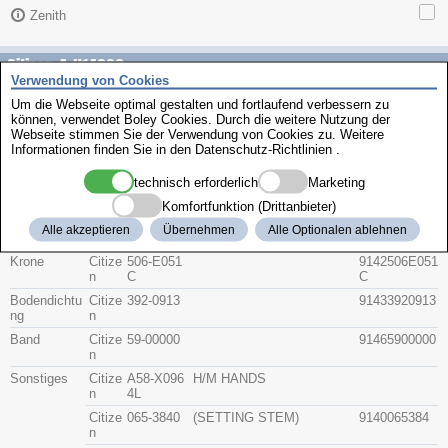
Zenith
Citizen 4-H14002
Verwendung von Cookies
Um die Webseite optimal gestalten und fortlaufend verbessern zu
Beschreibung
können, verwendet Boley Cookies. Durch die weitere Nutzung der
Artikel-Nr.
Hersteller
Webseite stimmen Sie der Verwendung von Cookies zu. Weitere
Teile-Nr.
Gruppe
Informationen finden Sie in den
Datenschutz-Richtlinien
.
technisch erforderlich
Marketing
Glas
Citize
54-83493J
(54-73545N SAPPHIRE)
91415483493
n
J
Komfortfunktion (Drittanbieter)
Citize
54-83394J
91415483394
Alle akzeptieren
Übernehmen
Alle Optionalen ablehnen
n
J
Krone
Citize
506-E051
9142506E051
n
C
C
Bodendichtu
Citize
392-0913
91433920913
ng
n
Band
Citize
59-00000
91465900000
n
Sonstiges
Citize
A58-X096
H/M HANDS
n
4L
Citize
065-3840
(SETTING STEM)
9140065384
n