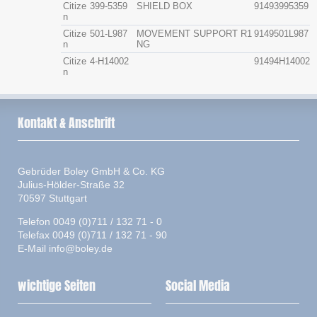
Citize
399-5359
SHIELD BOX
91493995359
n
Citize
501-L987
MOVEMENT SUPPORT R1
9149501L987
n
NG
Citize
4-H14002
91494H14002
n
Kontakt & Anschrift
Gebrüder Boley GmbH & Co. KG
Julius-Hölder-Straße 32
70597 Stuttgart
Telefon 0049 (0)711 / 132 71 - 0
Telefax 0049 (0)711 / 132 71 - 90
E-Mail
info@boley.de
wichtige Seiten
Social Media