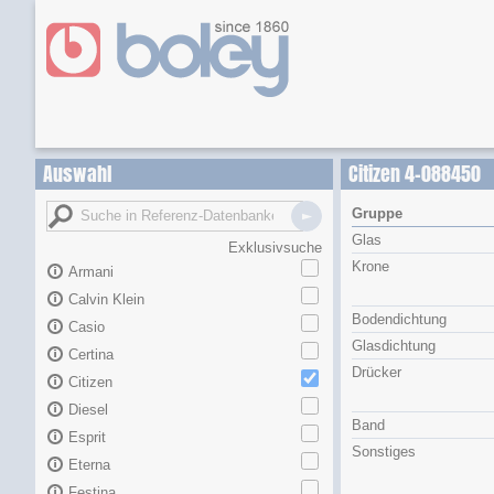
Auswahl
Citizen 4-088450
Gruppe
Glas
Exklusivsuche
Krone
Armani
Calvin Klein
Bodendichtung
Casio
Glasdichtung
Certina
Drücker
Citizen
Diesel
Band
Esprit
Sonstiges
Eterna
Festina