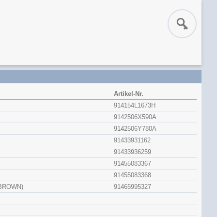
Artikel-Nr.
914154L1673H
9142506X590A
9142506Y780A
91433931162
91433936259
91455083367
91455083368
BROWN)
91465995327