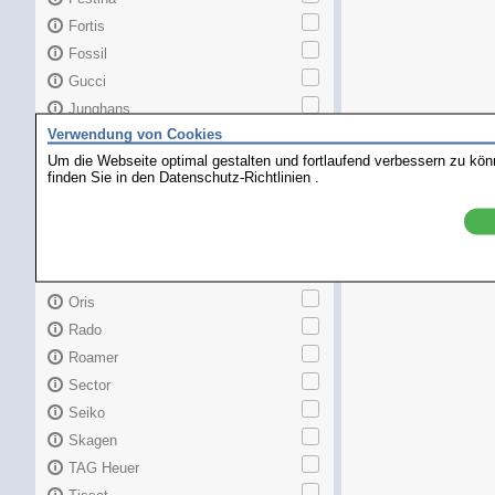
Fortis
Fossil
Gucci
Junghans
Verwendung von Cookies
Longines
Um die Webseite optimal gestalten und fortlaufend verbessern zu kö
Maurice Lacroix
finden Sie in den
Datenschutz-Richtlinien
.
Mido
MKors
Omega
Orient
Oris
Rado
Roamer
Sector
Seiko
Skagen
TAG Heuer