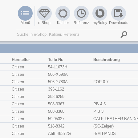
Menü
e-Shop
Kaliber
Referenz
myBoley
Downloads
Hersteller
Teile-Nr.
Beschreibung
Citizen
54-L1673H
Citizen
506-X590A
Citizen
506-Y780A
FOR 0.7
Citizen
393-1162
Citizen
393-6259
Citizen
508-3367
PB 4.5
Citizen
508-3368
P B 3
Citizen
59-95327
CALF LEATHER BAND(
Citizen
518-8342
(SC-Zeiger)
Citizen
A58-H9372G
H/M HANDS