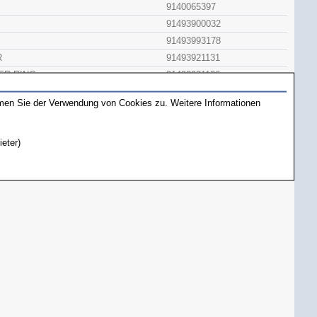
9140065397
91493900032
91493993178
R
91493921131
ER RING
91493921136
COVER
91493993876
mmen Sie der Verwendung von Cookies zu. Weitere Informationen
ING
91495009072
ING
91495009073
ieter)
ENSER
91493993877
91493892181
9140065428