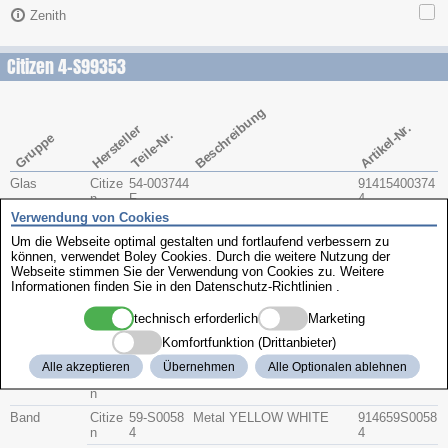
Zenith
Citizen 4-S99353
Beschreibung
Artikel-Nr.
Hersteller
Teile-Nr.
Gruppe
Glas
Citize
54-003744
91415400374
n
F
4
Verwendung von Cookies
Citize
54-Y2702
914154Y2702
n
Um die Webseite optimal gestalten und fortlaufend verbessern zu
können, verwendet Boley Cookies. Durch die weitere Nutzung der
Krone
Citize
506-S856
9142506S856
Webseite stimmen Sie der Verwendung von Cookies zu. Weitere
n
C
C
Informationen finden Sie in den
Datenschutz-Richtlinien
.
Bodendichtu
Citize
392-2471
91433922471
ng
n
technisch erforderlich
Marketing
Citize
392-0735
91433920735
Komfortfunktion (Drittanbieter)
n
Alle akzeptieren
Übernehmen
Alle Optionalen ablehnen
Glasdichtung
Citize
393-2745
91433932745
n
Band
Citize
59-S0058
Metal YELLOW WHITE
914659S0058
n
4
4