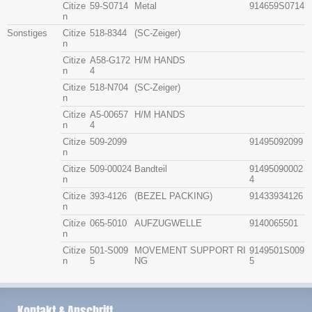
Citize
59-S0714
Metal
914659S0714
n
Sonstiges
Citize
518-8344
(SC-Zeiger)
n
Citize
A58-G172
H/M HANDS
n
4
Citize
518-N704
(SC-Zeiger)
n
Citize
A5-00657
H/M HANDS
n
4
Citize
509-2099
91495092099
n
Citize
509-00024
Bandteil
91495090002
n
4
Citize
393-4126
(BEZEL PACKING)
91433934126
n
Citize
065-5010
AUFZUGWELLE
9140065501
n
Citize
501-S009
MOVEMENT SUPPORT RI
9149501S009
n
5
NG
5
Kontakt & Anschrift