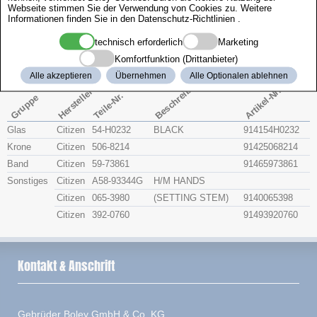
Webseite stimmen Sie der Verwendung von Cookies zu. Weitere
Zenith
Informationen finden Sie in den
Datenschutz-Richtlinien
.
technisch erforderlich
Marketing
Citizen 4-S22229
Komfortfunktion (Drittanbieter)
Alle akzeptieren
Übernehmen
Alle Optionalen ablehnen
Beschreibung
Artikel-Nr.
Hersteller
Teile-Nr.
Gruppe
Glas
Citizen
54-H0232
BLACK
914154H0232
Krone
Citizen
506-8214
91425068214
Band
Citizen
59-73861
91465973861
Sonstiges
Citizen
A58-93344G
H/M HANDS
Citizen
065-3980
(SETTING STEM)
9140065398
Citizen
392-0760
91493920760
Kontakt & Anschrift
Gebrüder Boley GmbH & Co. KG