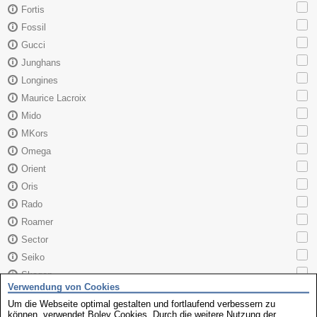
Fortis
Fossil
Gucci
Junghans
Longines
Maurice Lacroix
Mido
MKors
Omega
Orient
Oris
Rado
Roamer
Sector
Seiko
Skagen
Verwendung von Cookies
TAG Heuer
Um die Webseite optimal gestalten und fortlaufend verbessern zu
Tissot
können, verwendet Boley Cookies. Durch die weitere Nutzung der