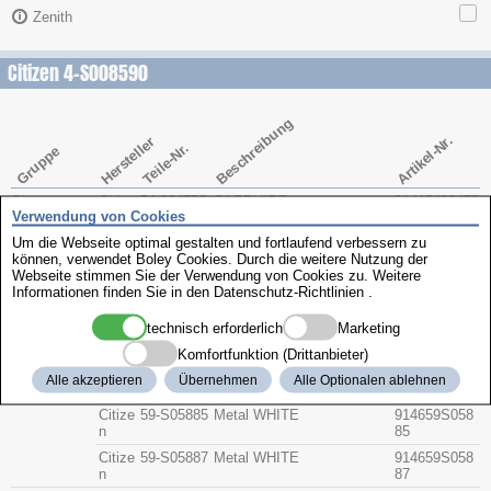
Zenith
Citizen 4-S008590
Beschreibung
Artikel-Nr.
Hersteller
Teile-Nr.
Gruppe
Glas
Citize
54-00475S
SAPPHIRE
91415400475
Verwendung von Cookies
n
H
S
Um die Webseite optimal gestalten und fortlaufend verbessern zu
Krone
Citize
506-02140
91425060214
können, verwendet Boley Cookies. Durch die weitere Nutzung der
n
A
0
Webseite stimmen Sie der Verwendung von Cookies zu. Weitere
Bodendichtu
Citize
392-1164
91433921164
Informationen finden Sie in den
Datenschutz-Richtlinien
.
ng
n
technisch erforderlich
Marketing
Band
Citize
59-S00572
Metal
914659S005
n
72
Komfortfunktion (Drittanbieter)
Citize
59-S01225
Metal WHITE YELLOW
914659S012
Alle akzeptieren
Übernehmen
Alle Optionalen ablehnen
n
25
Citize
59-S05885
Metal WHITE
914659S058
n
85
Citize
59-S05887
Metal WHITE
914659S058
n
87