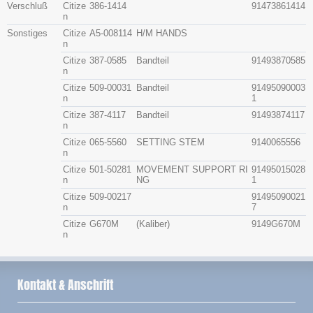
Verschluß
Citize
386-1414
91473861414
n
Sonstiges
Citize
A5-008114
H/M HANDS
n
Citize
387-0585
Bandteil
91493870585
n
Citize
509-00031
Bandteil
91495090003
n
1
Citize
387-4117
Bandteil
91493874117
n
Citize
065-5560
SETTING STEM
9140065556
n
Citize
501-50281
MOVEMENT SUPPORT RI
91495015028
n
NG
1
Citize
509-00217
91495090021
n
7
Citize
G670M
(Kaliber)
9149G670M
n
Kontakt & Anschrift