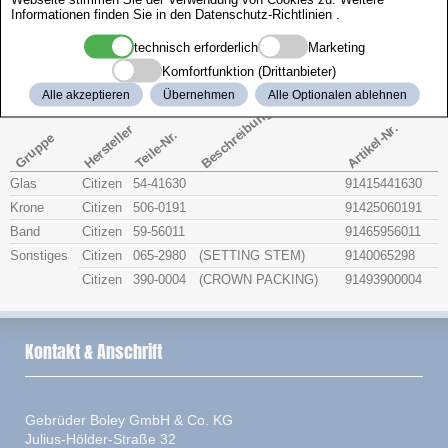
Informationen finden Sie in den
Datenschutz-Richtlinien
.
Zenith
technisch erforderlich
Marketing
Citizen 4-530659
Komfortfunktion (Drittanbieter)
Alle akzeptieren
Übernehmen
Alle Optionalen ablehnen
Beschreibung
Artikel-Nr.
Hersteller
Teile-Nr.
Gruppe
Glas
Citizen
54-41630
91415441630
Krone
Citizen
506-0191
91425060191
Band
Citizen
59-56011
91465956011
Sonstiges
Citizen
065-2980
(SETTING STEM)
9140065298
Citizen
390-0004
(CROWN PACKING)
91493900004
Kontakt & Anschrift
Gebrüder Boley GmbH & Co. KG
Julius-Hölder-Straße 32