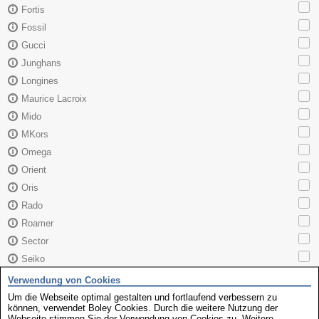
Fortis
Fossil
Gucci
Junghans
Longines
Maurice Lacroix
Mido
MKors
Omega
Orient
Oris
Rado
Roamer
Sector
Seiko
Skagen
Verwendung von Cookies
TAG Heuer
Um die Webseite optimal gestalten und fortlaufend verbessern zu
können, verwendet Boley Cookies. Durch die weitere Nutzung der
Tissot
Webseite stimmen Sie der Verwendung von Cookies zu. Weitere