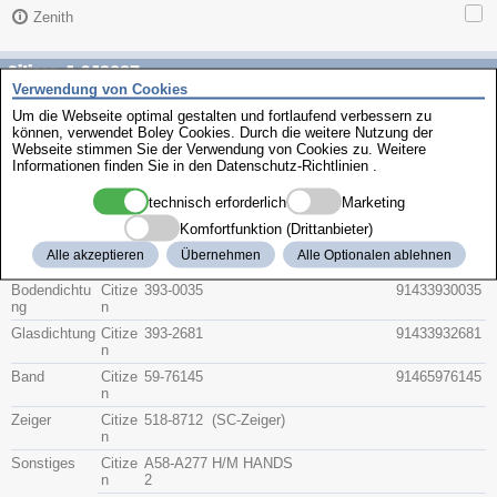
Zenith
Citizen 4-S48287
Verwendung von Cookies
Um die Webseite optimal gestalten und fortlaufend verbessern zu
Beschreibung
können, verwendet Boley Cookies. Durch die weitere Nutzung der
Artikel-Nr.
Hersteller
Webseite stimmen Sie der Verwendung von Cookies zu. Weitere
Teile-Nr.
Gruppe
Informationen finden Sie in den
Datenschutz-Richtlinien
.
technisch erforderlich
Marketing
Glas
Citize
54-Y0212
914154Y0212
n
Komfortfunktion (Drittanbieter)
Krone
Citize
506-D370
9142506D370
Alle akzeptieren
Übernehmen
Alle Optionalen ablehnen
n
A
A
Bodendichtu
Citize
393-0035
91433930035
ng
n
Glasdichtung
Citize
393-2681
91433932681
n
Band
Citize
59-76145
91465976145
n
Zeiger
Citize
518-8712
(SC-Zeiger)
n
Sonstiges
Citize
A58-A277
H/M HANDS
n
2