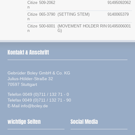
Citize
509-2062
91495092062
n
Citize
065-3790
(SETTING STEM)
9140065379
n
Citize
500-6001
(MOVEMENT HOLDER RIN
91495006001
n
G)
Kontakt & Anschrift
Gebrüder Boley GmbH & Co. KG
Julius-Hölder-Straße 32
70597 Stuttgart
Telefon 0049 (0)711 / 132 71 - 0
Telefax 0049 (0)711 / 132 71 - 90
E-Mail
info@boley.de
wichtige Seiten
Social Media