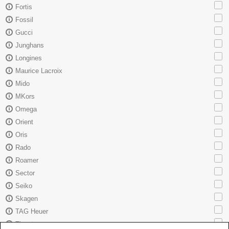
Fortis
Fossil
Gucci
Junghans
Longines
Maurice Lacroix
Mido
MKors
Omega
Orient
Oris
Rado
Roamer
Sector
Seiko
Skagen
TAG Heuer
Tissot