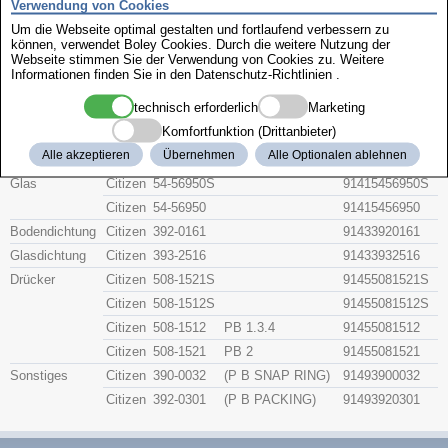
Verwendung von Cookies
Zenith
Um die Webseite optimal gestalten und fortlaufend verbessern zu
können, verwendet Boley Cookies. Durch die weitere Nutzung der
Webseite stimmen Sie der Verwendung von Cookies zu. Weitere
Citizen 4-060474
Informationen finden Sie in den
Datenschutz-Richtlinien
.
technisch erforderlich
Marketing
Beschreibung
Artikel-Nr.
Hersteller
Komfortfunktion (Drittanbieter)
Teile-Nr.
Gruppe
Alle akzeptieren
Übernehmen
Alle Optionalen ablehnen
Glas
Citizen
54-56950S
91415456950S
Citizen
54-56950
91415456950
Bodendichtung
Citizen
392-0161
91433920161
Glasdichtung
Citizen
393-2516
91433932516
Drücker
Citizen
508-1521S
91455081521S
Citizen
508-1512S
91455081512S
Citizen
508-1512
PB 1.3.4
91455081512
Citizen
508-1521
PB 2
91455081521
Sonstiges
Citizen
390-0032
(P B SNAP RING)
91493900032
Citizen
392-0301
(P B PACKING)
91493920301