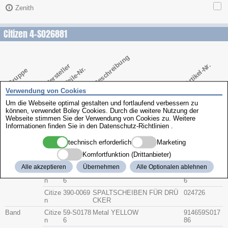
Zenith
Citizen 4-S026881
Beschreibung
Artikel-Nr.
Hersteller
Teile-Nr.
Gruppe
Verwendung von Cookies
Glas
Citize
54-Y0902
914154Y090
n
2
Um die Webseite optimal gestalten und fortlaufend verbessern zu
können, verwendet Boley Cookies. Durch die weitere Nutzung der
Krone
Citize
506-S836
9142506S83
Webseite stimmen Sie der Verwendung von Cookies zu. Weitere
n
C
6C
Informationen finden Sie in den
Datenschutz-Richtlinien
.
Bodendichtu
Citize
392-0738
91433920738
ng
n
technisch erforderlich
Marketing
Glasdichtun
Citize
393-2874
91433932874
Komfortfunktion (Drittanbieter)
g
n
Alle akzeptieren
Übernehmen
Alle Optionalen ablehnen
Drücker
Citize
508-5507
P B 3
91455085507
n
6
6
Citize
390-0069
SPALTSCHEIBEN FÜR DRÜ
024726
n
CKER
Band
Citize
59-S0178
Metal YELLOW
914659S017
n
6
86