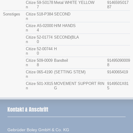
Citize
59-S0178
Metal WHITE YELLOW
914659S017
n
7
87
Sonstiges
Citize
518-P384
SECOND
n
Citize
A5-02000
H/M HANDS
n
4
Citize
52-01774
SECOND(BLA
n
0
Citize
52-00744
H
n
0
Citize
509-0009
Bandteil
91495090009
n
8
8
Citize
065-4190
(SETTING STEM)
9140065419
n
Citize
501-X815
MOVEMENT SUPPORT RIN
9149501X81
n
G
5
Kontakt & Anschrift
Gebrüder Boley GmbH & Co. KG