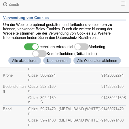
Zenith
Verwendung von Cookies
Citizen 4-892470
Um die Webseite optimal gestalten und fortlaufend verbessern zu
können, verwendet Boley Cookies. Durch die weitere Nutzung der
Beschreibung
Webseite stimmen Sie der Verwendung von Cookies zu. Weitere
Artikel-Nr.
Hersteller
Informationen finden Sie in den
Datenschutz-Richtlinien
.
Teile-Nr.
Gruppe
technisch erforderlich
Marketing
Glas
Citize
54-89408
(GOLD AND BROWN)
91415489408S
Komfortfunktion (Drittanbieter)
n
S
Alle akzeptieren
Übernehmen
Alle Optionalen ablehnen
Citize
54-89408
GOLD AND BROWN
91415489408
n
Krone
Citize
506-2274
91425062274
n
Bodendichtun
Citize
392-2169
91433922169
g
n
Citize
392-2169
91433922169S
n
S
Band
Citize
59-71479
(METAL BAND (WHITE))
91465971479
n
Citize
59-71480
(METAL BAND (WHITE))
91465971480
n