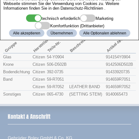
Webseite stimmen Sie der Verwendung von Cookies zu. Weitere
Zenith
Informationen finden Sie in den
Datenschutz-Richtlinien
.
technisch erforderlich
Marketing
Citizen 4-R12373
Komfortfunktion (Drittanbieter)
Alle akzeptieren
Übernehmen
Alle Optionalen ablehnen
Beschreibung
Artikel-Nr.
Hersteller
Teile-Nr.
Gruppe
Glas
Citizen
54-Y0904
914154Y0904
Krone
Citizen
506-D502B
9142506D502B
Bodendichtung
Citizen
392-0735
91433920735
Band
Citizen
59-R7051
914659R7051
Citizen
59-R7052
LEATHER BAND
914659R7052
Sonstiges
Citizen
065-4730
(SETTING STEM)
9140065473
Kontakt & Anschrift
Gebrüder Boley GmbH & Co. KG