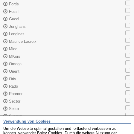
Fortis
Fossil
Gucci
Junghans
Longines
Maurice Lacroix
Mido
MKors
Omega
Orient
Oris
Rado
Roamer
Sector
Seiko
Skagen
Verwendung von Cookies
TAG Heuer
Um die Webseite optimal gestalten und fortlaufend verbessern zu
Tissot
können, verwendet Boley Cookies. Durch die weitere Nutzung der