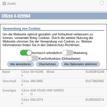
Zenith
Citizen 4-H29964
Beschreibung
Verwendung von Cookies
Artikel-Nr.
Hersteller
Teile-Nr.
Gruppe
Um die Webseite optimal gestalten und fortlaufend verbessern zu
können, verwendet Boley Cookies. Durch die weitere Nutzung der
Webseite stimmen Sie der Verwendung von Cookies zu. Weitere
Glas
Citize
54-C4494G
914154C4494
Informationen finden Sie in den
Datenschutz-Richtlinien
.
n
G
technisch erforderlich
Marketing
Krone
Citize
506-A972
9142506A972
n
Komfortfunktion (Drittanbieter)
Bodendichtu
Citize
392-1086
91433921086
Alle akzeptieren
Übernehmen
Alle Optionalen ablehnen
ng
n
Band
Citize
59-H1046
Metal
914659H1046
n
Verschluß
Citize
386-0895
91473860895
n
Sonstiges
Citize
A58-X5182
H/M HANDS
n
G
Citize
509-2074
91495092074
n