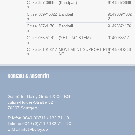
Citize
387-0688
(Bandpart)
91493870688
n
Citize
509-Y5022
Bandteil
9149509Y502
n
2
Citize
387-4176
Bandteil
91493874176
n
Citize
065-5170
(SETTING STEM)
9140065517
n
Citize
501-K0317
MOVEMENT SUPPORT RI
9149501K031
n
NG
7
Kontakt & Anschrift
Gebrüder Boley GmbH & Co. KG
Julius-Hölder-Straße 32
70597 Stuttgart
Telefon 0049 (0)711 / 132 71 - 0
Telefax 0049 (0)711 / 132 71 - 90
E-Mail
info@boley.de