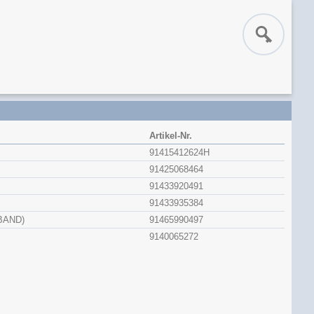
Artikel-Nr.
91415412624H
91425068464
91433920491
91433935384
BAND)
91465990497
9140065272