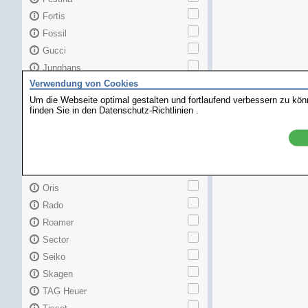
Fortis
Fossil
Gucci
Junghans
Verwendung von Cookies
Longines
Um die Webseite optimal gestalten und fortlaufend verbessern zu kö
Maurice Lacroix
finden Sie in den
Datenschutz-Richtlinien
.
Mido
MKors
Omega
Orient
Oris
Rado
Roamer
Sector
Seiko
Skagen
TAG Heuer