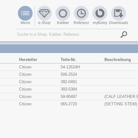
Menü
e-Shop
Kaliber
Referenz
myBoley
Downloads
Hersteller
Teile-Nr.
Beschreibung
Citizen
54-12624H
Citizen
506-2524
Citizen
392-0491
Citizen
393-5384
Citizen
59-90497
(CALF LEATHER 
Citizen
065-2720
(SETTING STEM)