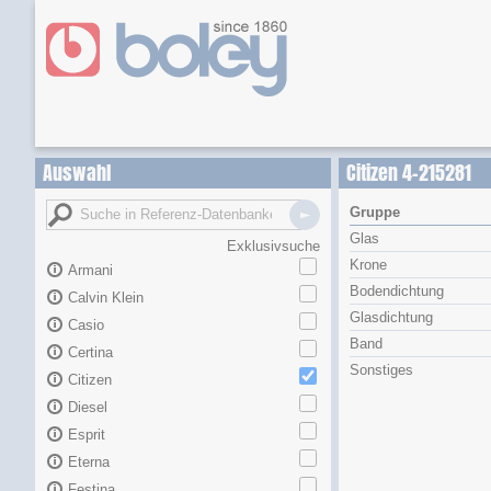
Auswahl
Citizen 4-215281
Gruppe
Glas
Exklusivsuche
Krone
Armani
Bodendichtung
Calvin Klein
Glasdichtung
Casio
Band
Certina
Sonstiges
Citizen
Diesel
Esprit
Eterna
Festina