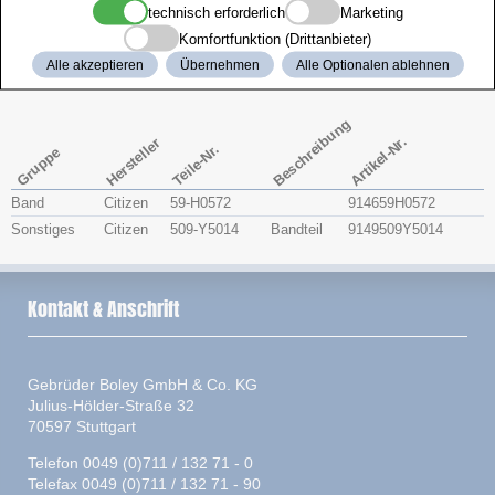
technisch erforderlich
Marketing
Zenith
Komfortfunktion (Drittanbieter)
Alle akzeptieren
Übernehmen
Alle Optionalen ablehnen
Citizen 4-H12824
Beschreibung
Artikel-Nr.
Hersteller
Teile-Nr.
Gruppe
Band
Citizen
59-H0572
914659H0572
Sonstiges
Citizen
509-Y5014
Bandteil
9149509Y5014
Kontakt & Anschrift
Gebrüder Boley GmbH & Co. KG
Julius-Hölder-Straße 32
70597 Stuttgart
Telefon 0049 (0)711 / 132 71 - 0
Telefax 0049 (0)711 / 132 71 - 90