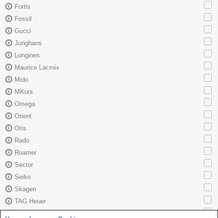
Fortis
Fossil
Gucci
Junghans
Longines
Maurice Lacroix
Mido
MKors
Omega
Orient
Oris
Rado
Roamer
Sector
Seiko
Skagen
TAG Heuer
Tissot