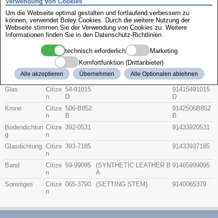
Verwendung von Cookies
Zenith
Um die Webseite optimal gestalten und fortlaufend verbessern zu
können, verwendet Boley Cookies. Durch die weitere Nutzung der
Webseite stimmen Sie der Verwendung von Cookies zu. Weitere
Citizen 4-G00767
Informationen finden Sie in den
Datenschutz-Richtlinien
.
technisch erforderlich
Marketing
Beschreibung
Komfortfunktion (Drittanbieter)
Artikel-Nr.
Hersteller
Teile-Nr.
Gruppe
Alle akzeptieren
Übernehmen
Alle Optionalen ablehnen
Glas
Citize
54-91015
91415491015
n
D
D
Krone
Citize
506-B852
9142506B852
n
B
B
Bodendichtun
Citize
392-0531
91433920531
g
n
Glasdichtung
Citize
393-7185
91433937185
n
Band
Citize
59-99095
(SYNTHETIC LEATHER B
91465999095
n
A
Sonstiges
Citize
065-3790
(SETTING STEM)
9140065379
n