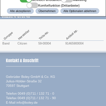
Zenith
Komfortfunktion (Drittanbieter)
Alle akzeptieren
Übernehmen
Alle Optionalen ablehnen
Citizen 4-075749
Artikel-Nr.
Hersteller
Teile-Nr.
Gruppe
Band
Citizen
59-00004
91465900004
Kontakt & Anschrift
Gebrüder Boley GmbH & Co. KG
Julius-Hölder-Straße 32
70597 Stuttgart
Telefon 0049 (0)711 / 132 71 - 0
Telefax 0049 (0)711 / 132 71 - 90
E-Mail
info@boley.de