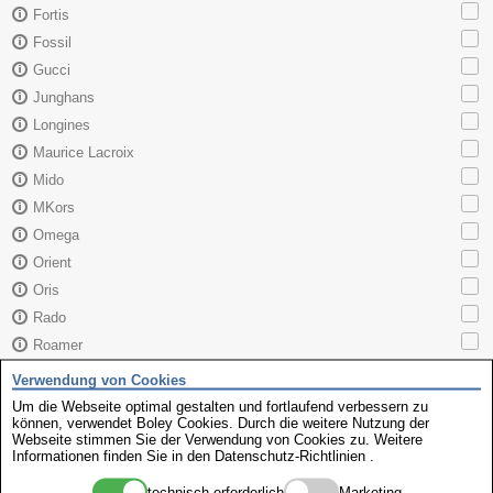
Fortis
Fossil
Gucci
Junghans
Longines
Maurice Lacroix
Mido
MKors
Omega
Orient
Oris
Rado
Roamer
Sector
Verwendung von Cookies
Seiko
Um die Webseite optimal gestalten und fortlaufend verbessern zu
können, verwendet Boley Cookies. Durch die weitere Nutzung der
Skagen
Webseite stimmen Sie der Verwendung von Cookies zu. Weitere
TAG Heuer
Informationen finden Sie in den
Datenschutz-Richtlinien
.
Tissot
technisch erforderlich
Marketing