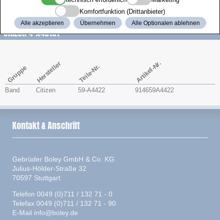
Zenith
Komfortfunktion (Drittanbieter)
Alle akzeptieren
Übernehmen
Alle Optionalen ablehnen
Citizen 4-A43191
Artikel-Nr.
Hersteller
Teile-Nr.
Gruppe
Band
Citizen
59-A4422
914659A4422
Kontakt & Anschrift
Gebrüder Boley GmbH & Co. KG
Julius-Hölder-Straße 32
70597 Stuttgart
Telefon 0049 (0)711 / 132 71 - 0
Telefax 0049 (0)711 / 132 71 - 90
E-Mail
info@boley.de