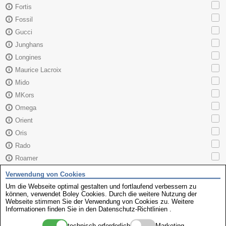
Fortis
Fossil
Gucci
Junghans
Longines
Maurice Lacroix
Mido
MKors
Omega
Orient
Oris
Rado
Roamer
Sector
Verwendung von Cookies
Seiko
Um die Webseite optimal gestalten und fortlaufend verbessern zu
können, verwendet Boley Cookies. Durch die weitere Nutzung der
Skagen
Webseite stimmen Sie der Verwendung von Cookies zu. Weitere
TAG Heuer
Informationen finden Sie in den
Datenschutz-Richtlinien
.
Tissot
technisch erforderlich
Marketing