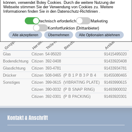
können, verwendet Boley Cookies. Durch die weitere Nutzung der
Zenith
Webseite stimmen Sie der Verwendung von Cookies zu. Weitere
Informationen finden Sie in den
Datenschutz-Richtlinien
.
Citizen 4-390547
technisch erforderlich
Marketing
Komfortfunktion (Drittanbieter)
Beschreibung
Alle akzeptieren
Übernehmen
Alle Optionalen ablehnen
Artikel-Nr.
Hersteller
Teile-Nr.
Gruppe
Glas
Citizen
54-95020
91415495020
Bodendichtung
Citizen
392-0408
91433920408
Glasdichtung
Citizen
393-4781
91433934781
Drücker
Citizen
508-0465
(P B 1 P B 3 P B 4
91455080465
Sonstiges
Citizen
399-0615
(VIBRATING PLATE)
91493990615
Citizen
390-0032
(P B SNAP RING)
91493900032
Citizen
392-0301
(P B PACKING)
91493920301
Kontakt & Anschrift