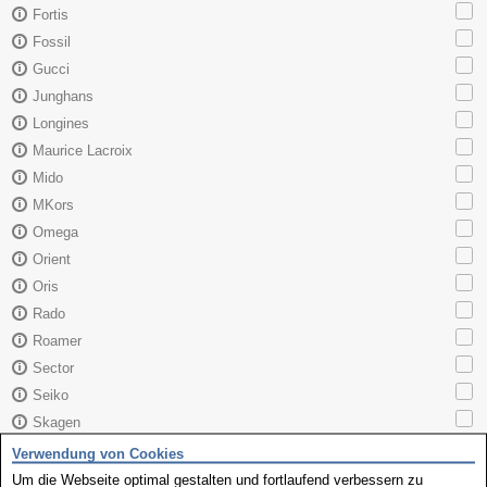
Fortis
Fossil
Gucci
Junghans
Longines
Maurice Lacroix
Mido
MKors
Omega
Orient
Oris
Rado
Roamer
Sector
Seiko
Skagen
TAG Heuer
Verwendung von Cookies
Tissot
Um die Webseite optimal gestalten und fortlaufend verbessern zu