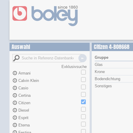
Auswahl
Citizen 4-B08668
Gruppe
Glas
Exklusivsuche
Krone
Armani
Bodendichtung
Calvin Klein
Sonstiges
Casio
Certina
Citizen
Diesel
Esprit
Eterna
Festina