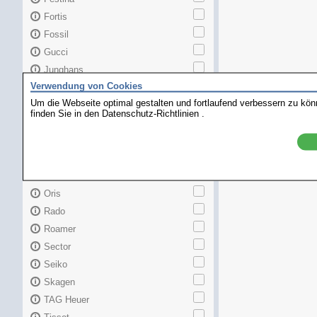
Fortis
Fossil
Gucci
Junghans
Verwendung von Cookies
Longines
Um die Webseite optimal gestalten und fortlaufend verbessern zu kö
Maurice Lacroix
finden Sie in den
Datenschutz-Richtlinien
.
Mido
MKors
Omega
Orient
Oris
Rado
Roamer
Sector
Seiko
Skagen
TAG Heuer