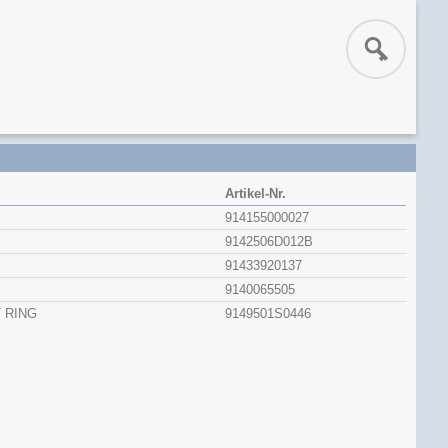
Artikel-Nr.
914155000027
9142506D012B
91433920137
9140065505
 RING
9149501S0446