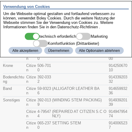
Zenith
Verwendung von Cookies
Um die Webseite optimal gestalten und fortlaufend verbessern zu
können, verwendet Boley Cookies. Durch die weitere Nutzung der
Citizen 4-795474
Webseite stimmen Sie der Verwendung von Cookies zu. Weitere
Informationen finden Sie in den
Datenschutz-Richtlinien
.
Beschreibung
technisch erforderlich
Marketing
Artikel-Nr.
Hersteller
Teile-Nr.
Gruppe
Komfortfunktion (Drittanbieter)
Alle akzeptieren
Übernehmen
Alle Optionalen ablehnen
Glas
Citize
54-5750
(SAPPHIRE)
914154575
n
0
00
Krone
Citize
506-701
914250670
n
0
10
Bodendichtu
Citize
392-033
914339203
ng
n
2
32
Band
Citize
59-9323
(ALLIGATOR LEATHER BA
914659932
n
6
36
Sonstiges
Citize
392-013
(WINDING STEM PACKING)
914939201
n
9
39
Citize
4-79547
(REPAIRED AT CITIZEN S.C O
914947954
n
4
NLY)
74
Citize
065-237
SETTING STEM
914006523
n
0
7