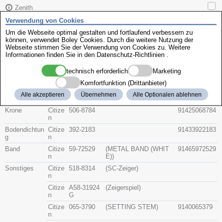
Zenith
Verwendung von Cookies
Citizen 4-S05219
Um die Webseite optimal gestalten und fortlaufend verbessern zu
können, verwendet Boley Cookies. Durch die weitere Nutzung der
Webseite stimmen Sie der Verwendung von Cookies zu. Weitere
Informationen finden Sie in den
Datenschutz-Richtlinien
.
Beschreibung
Artikel-Nr.
Hersteller
Teile-Nr.
Gruppe
technisch erforderlich
Marketing
Komfortfunktion (Drittanbieter)
Glas
Citize
54-Y0130
914154Y0130
Alle akzeptieren
Übernehmen
Alle Optionalen ablehnen
n
Krone
Citize
506-8784
91425068784
n
Bodendichtun
Citize
392-2183
91433922183
g
n
Band
Citize
59-72529
(METAL BAND (WHIT
91465972529
n
E))
Sonstiges
Citize
518-8314
(SC-Zeiger)
n
Citize
A58-31924
(Zeigerspiel)
n
G
Citize
065-3790
(SETTING STEM)
9140065379
n