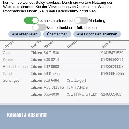
können, verwendet Boley Cookies. Durch die weitere Nutzung der
Zenith
Webseite stimmen Sie der Verwendung von Cookies zu. Weitere
Informationen finden Sie in den
Datenschutz-Richtlinien
.
Citizen 4-K01060
technisch erforderlich
Marketing
Komfortfunktion (Drittanbieter)
Beschreibung
Alle akzeptieren
Übernehmen
Alle Optionalen ablehnen
Artikel-Nr.
Hersteller
Teile-Nr.
Gruppe
Glas
Citizen
54-71530
91415471530
Krone
Citizen
506-8214
91425068214
Bodendichtung
Citizen
392-0908
91433920908
Band
Citizen
59-K5055
914659K5055
Sonstiges
Citizen
518-6484
(SC-Zeiger)
Citizen
A58-81184G
H/M HANDS
Citizen
065-4030
(SETTING STEM)
9140065403
Kontakt & Anschrift