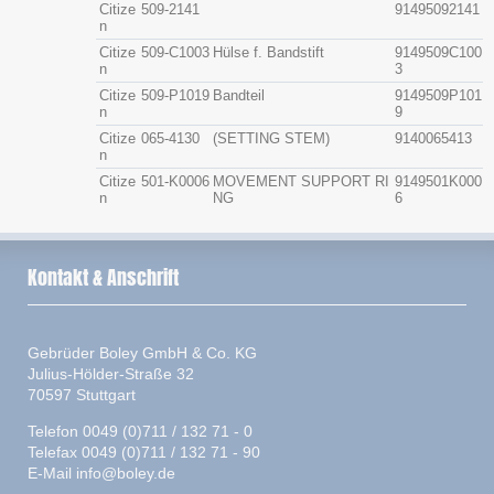
Citize
509-2141
91495092141
n
Citize
509-C1003
Hülse f. Bandstift
9149509C100
n
3
Citize
509-P1019
Bandteil
9149509P101
n
9
Citize
065-4130
(SETTING STEM)
9140065413
n
Citize
501-K0006
MOVEMENT SUPPORT RI
9149501K000
n
NG
6
Kontakt & Anschrift
Gebrüder Boley GmbH & Co. KG
Julius-Hölder-Straße 32
70597 Stuttgart
Telefon 0049 (0)711 / 132 71 - 0
Telefax 0049 (0)711 / 132 71 - 90
E-Mail
info@boley.de