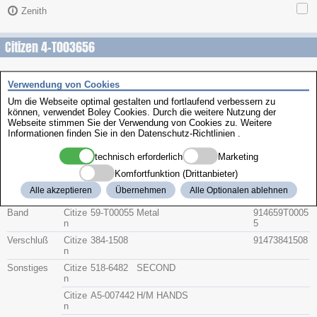
Zenith
Citizen 4-T003656
Beschreibung
Verwendung von Cookies
Artikel-Nr.
Hersteller
Teile-Nr.
Gruppe
Um die Webseite optimal gestalten und fortlaufend verbessern zu
können, verwendet Boley Cookies. Durch die weitere Nutzung der
Webseite stimmen Sie der Verwendung von Cookies zu. Weitere
Glas
Citize
54-000774
91415400077
Informationen finden Sie in den
Datenschutz-Richtlinien
.
n
H
4
technisch erforderlich
Marketing
Krone
Citize
506-X600
9142506X600
n
A
A
Komfortfunktion (Drittanbieter)
Bodendichtu
Citize
392-1069
91433921069
Alle akzeptieren
Übernehmen
Alle Optionalen ablehnen
ng
n
Band
Citize
59-T00055
Metal
914659T0005
n
5
Verschluß
Citize
384-1508
91473841508
n
Sonstiges
Citize
518-6482
SECOND
n
Citize
A5-007442
H/M HANDS
n