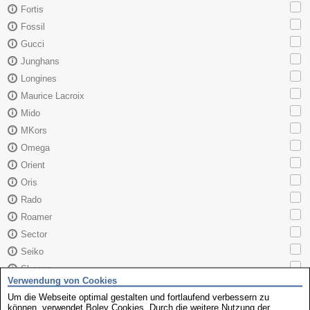
Fortis
Fossil
Gucci
Junghans
Longines
Maurice Lacroix
Mido
MKors
Omega
Orient
Oris
Rado
Roamer
Sector
Seiko
Skagen
Verwendung von Cookies
TAG Heuer
Um die Webseite optimal gestalten und fortlaufend verbessern zu
Tissot
können, verwendet Boley Cookies. Durch die weitere Nutzung der