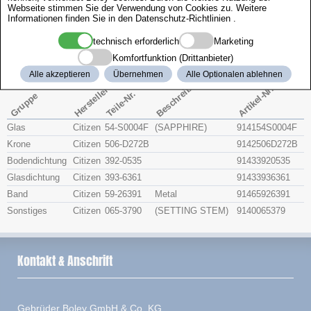
Webseite stimmen Sie der Verwendung von Cookies zu. Weitere
Zenith
Informationen finden Sie in den
Datenschutz-Richtlinien
.
technisch erforderlich
Marketing
Citizen 4-L01757
Komfortfunktion (Drittanbieter)
Alle akzeptieren
Übernehmen
Alle Optionalen ablehnen
Beschreibung
Artikel-Nr.
Hersteller
Teile-Nr.
Gruppe
Glas
Citizen
54-S0004F
(SAPPHIRE)
914154S0004F
Krone
Citizen
506-D272B
9142506D272B
Bodendichtung
Citizen
392-0535
91433920535
Glasdichtung
Citizen
393-6361
91433936361
Band
Citizen
59-26391
Metal
91465926391
Sonstiges
Citizen
065-3790
(SETTING STEM)
9140065379
Kontakt & Anschrift
Gebrüder Boley GmbH & Co. KG