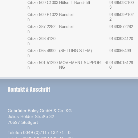
Citize
509-C1003
Hülse f. Bandstift
9149509C100
n
3
Citize
509-P1022
Bandteil
9149509P102
n
2
Citize
387-2282
Bandteil
91493872282
n
Citize
393-4120
91433934120
n
Citize
065-4990
(SETTING STEM)
9140065499
n
Citize
501-51290
MOVEMENT SUPPORT RI
91495015129
n
NG
0
Kontakt & Anschrift
Gebrüder Boley GmbH & Co. KG
Julius-Hölder-Straße 32
70597 Stuttgart
Telefon 0049 (0)711 / 132 71 - 0