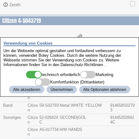
Zenith
Citizen 4-S043719
Beschreibung
Artikel-Nr.
Hersteller
Teile-Nr.
Gruppe
Verwendung von Cookies
Um die Webseite optimal gestalten und fortlaufend verbessern zu
können, verwendet Boley Cookies. Durch die weitere Nutzung der
Glas
Citize
54-020104
91415402010
Webseite stimmen Sie der Verwendung von Cookies zu. Weitere
n
G
4
Informationen finden Sie in den
Datenschutz-Richtlinien
.
Krone
Citize
506-09129
91425060912
n
E
9
technisch erforderlich
Marketing
Bodendichtu
Citize
392-2405
91433922405
Komfortfunktion (Drittanbieter)
ng
n
Alle akzeptieren
Übernehmen
Alle Optionalen ablehnen
Glasdichtung
Citize
393-7528
91433937528
n
Band
Citize
59-S02793
Metal WHITE YELLOW
914659S0279
n
3
Sonstiges
Citize
52-028424
SECOND(GOL
91445202842
n
C
4C
Citize
A5-017734
H/M HANDS
n