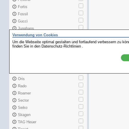
Fortis
Fossil
Gucci
Junghans
Verwendung von Cookies
Longines
Um die Webseite optimal gestalten und fortlaufend verbessern zu kö
Maurice Lacroix
finden Sie in den
Datenschutz-Richtlinien
.
Mido
MKors
Omega
Orient
Oris
Rado
Roamer
Sector
Seiko
Skagen
TAG Heuer