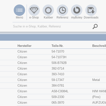
Menü
e-Shop
Kaliber
Referenz
myBoley
Downloads
Hersteller
Teile-Nr.
Beschrei
Citizen
54-71070
Citizen
54-71073H
Citizen
506-B792B
Citizen
392-0714
Citizen
393-7410
Citizen
59-17347
Metal
Citizen
384-0781
Citizen
A58-C0084L
H/M HAN
Citizen
509-2330
(Pins)
Citizen
065-3970
AUFZUG