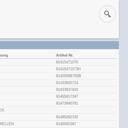
bung
Artikel-Nr.
91415471070
91415471073H
9142506B792B
91433920714
91433937410
91465917347
91473840781
DS
91495092330
WELLEN
9140065397