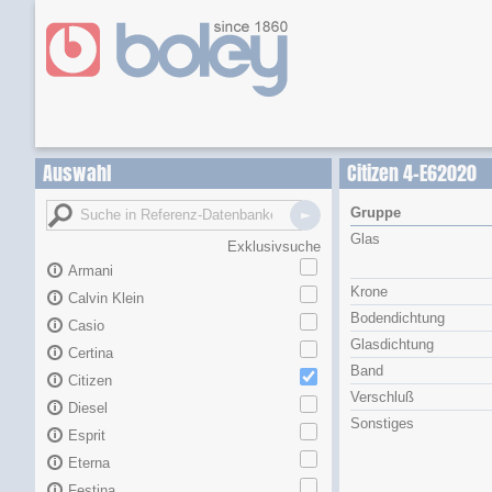
Auswahl
Citizen 4-E62020
Gruppe
Glas
Exklusivsuche
Armani
Krone
Calvin Klein
Bodendichtung
Casio
Glasdichtung
Certina
Band
Citizen
Verschluß
Diesel
Sonstiges
Esprit
Eterna
Festina