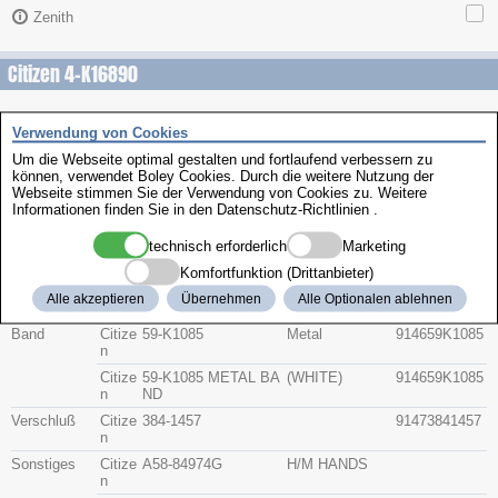
Zenith
Citizen 4-K16890
Beschreibung
Verwendung von Cookies
Artikel-Nr.
Hersteller
Teile-Nr.
Gruppe
Um die Webseite optimal gestalten und fortlaufend verbessern zu
können, verwendet Boley Cookies. Durch die weitere Nutzung der
Webseite stimmen Sie der Verwendung von Cookies zu. Weitere
Glas
Citize
54-K4464G
914154K4464
Informationen finden Sie in den
Datenschutz-Richtlinien
.
n
G
technisch erforderlich
Marketing
Krone
Citize
506-M502B
9142506M502
n
B
Komfortfunktion (Drittanbieter)
Bodendichtu
Citize
392-1069
91433921069
Alle akzeptieren
Übernehmen
Alle Optionalen ablehnen
ng
n
Band
Citize
59-K1085
Metal
914659K1085
n
Citize
59-K1085 METAL BA
(WHITE)
914659K1085
n
ND
Verschluß
Citize
384-1457
91473841457
n
Sonstiges
Citize
A58-84974G
H/M HANDS
n