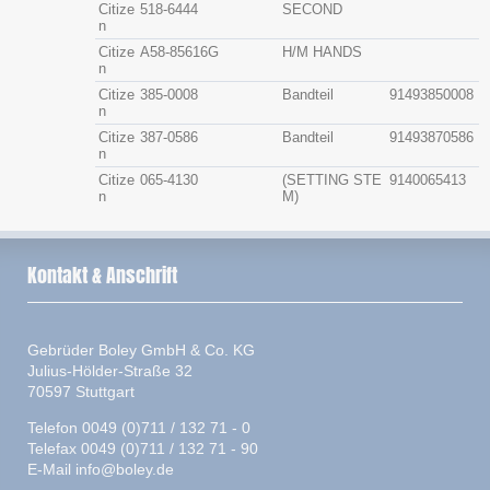
Citize
518-6444
SECOND
n
Citize
A58-85616G
H/M HANDS
n
Citize
385-0008
Bandteil
91493850008
n
Citize
387-0586
Bandteil
91493870586
n
Citize
065-4130
(SETTING STE
9140065413
n
M)
Kontakt & Anschrift
Gebrüder Boley GmbH & Co. KG
Julius-Hölder-Straße 32
70597 Stuttgart
Telefon 0049 (0)711 / 132 71 - 0
Telefax 0049 (0)711 / 132 71 - 90
E-Mail
info@boley.de