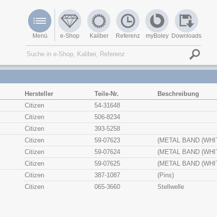
Menü
e-Shop
Kaliber
Referenz
myBoley
Downloads
Hersteller
Teile-Nr.
Beschreibung
Citizen
54-31648
Citizen
506-8234
Citizen
393-5258
Citizen
59-07623
(METAL BAND (WHI
Citizen
59-07624
(METAL BAND (WHI
Citizen
59-07625
(METAL BAND (WHI
Citizen
387-1087
(Pins)
Citizen
065-3660
Stellwelle