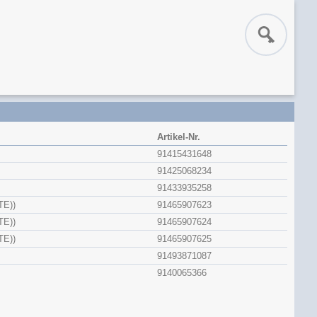
Artikel-Nr.
91415431648
91425068234
91433935258
TE))
91465907623
TE))
91465907624
TE))
91465907625
91493871087
9140065366