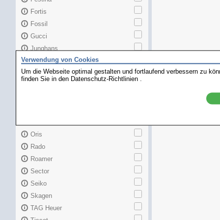
Fortis
Fossil
Gucci
Junghans
Verwendung von Cookies
Longines
Um die Webseite optimal gestalten und fortlaufend verbessern zu kö
Maurice Lacroix
finden Sie in den
Datenschutz-Richtlinien
.
Mido
MKors
Omega
Orient
Oris
Rado
Roamer
Sector
Seiko
Skagen
TAG Heuer