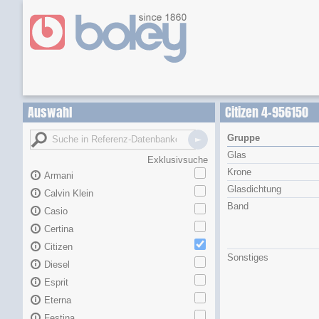
Auswahl
Citizen 4-956150
Gruppe
Glas
Exklusivsuche
Krone
Armani
Glasdichtung
Calvin Klein
Band
Casio
Certina
Citizen
Sonstiges
Diesel
Esprit
Eterna
Festina