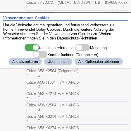
Citize
59-70072
(METAL BAND (WHITE))
91465970072
n
Citize
59-72853
91465972853
Verwendung von Cookies
n
Um die Webseite optimal gestalten und fortlaufend verbessern zu
Verschluß
Citize
386-0062
91473860062
können, verwendet Boley Cookies. Durch die weitere Nutzung der
n
Webseite stimmen Sie der Verwendung von Cookies zu. Weitere
Zeiger
Citize
518-8712
(SC-Zeiger)
Informationen finden Sie in den
Datenschutz-Richtlinien
.
n
technisch erforderlich
Marketing
Sonstiges
Citize
518-F494
(SC-Zeiger)
n
Komfortfunktion (Drittanbieter)
Citize
A58-J2044
H/M HANDS
Alle akzeptieren
Übernehmen
Alle Optionalen ablehnen
n
G
Citize
A58-K2564
(Zeigerspiel)
n
G
Citize
A58-J1504
H/M HANDS
n
G
Citize
A58-K7214
H/M HANDS
n
G
Citize
A58-K2504
H/M HANDS
n
G
Citize
A58-K3214
H/M HANDS
n
G
Citize
A58-K6274
H/M HANDS