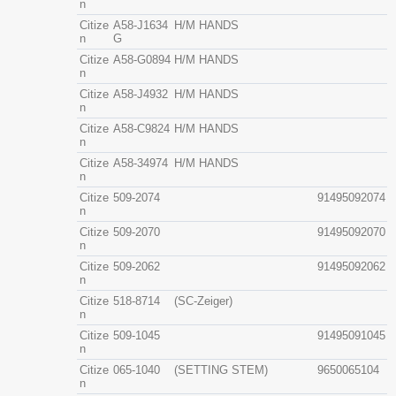
n
Citize
A58-J1634
H/M HANDS
n
G
Citize
A58-G0894
H/M HANDS
n
Citize
A58-J4932
H/M HANDS
n
Citize
A58-C9824
H/M HANDS
n
Citize
A58-34974
H/M HANDS
n
Citize
509-2074
91495092074
n
Citize
509-2070
91495092070
n
Citize
509-2062
91495092062
n
Citize
518-8714
(SC-Zeiger)
n
Citize
509-1045
91495091045
n
Citize
065-1040
(SETTING STEM)
9650065104
n