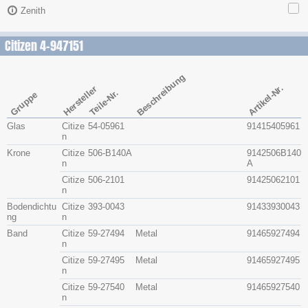
Zenith
Citizen 4-947151
Beschreibung
Artikel-Nr.
Hersteller
Teile-Nr.
Gruppe
Glas
Citize
54-05961
91415405961
n
Krone
Citize
506-B140A
9142506B140
n
A
Citize
506-2101
91425062101
n
Bodendichtu
Citize
393-0043
91433930043
ng
n
Band
Citize
59-27494
Metal
91465927494
n
Citize
59-27495
Metal
91465927495
n
Citize
59-27540
Metal
91465927540
n