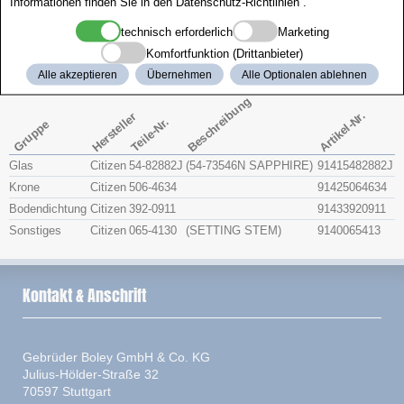
Informationen finden Sie in den
Datenschutz-Richtlinien
.
Zenith
technisch erforderlich
Marketing
Komfortfunktion (Drittanbieter)
Citizen 4-F40969
Alle akzeptieren
Übernehmen
Alle Optionalen ablehnen
Beschreibung
Artikel-Nr.
Hersteller
Teile-Nr.
Gruppe
Glas
Citizen
54-82882J
(54-73546N SAPPHIRE)
91415482882J
Krone
Citizen
506-4634
91425064634
Bodendichtung
Citizen
392-0911
91433920911
Sonstiges
Citizen
065-4130
(SETTING STEM)
9140065413
Kontakt & Anschrift
Gebrüder Boley GmbH & Co. KG
Julius-Hölder-Straße 32
70597 Stuttgart