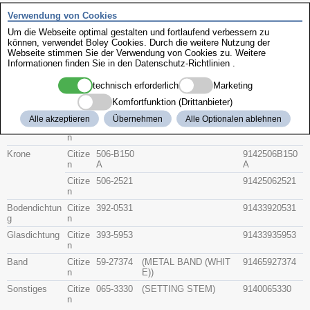
Zenith
Verwendung von Cookies
Um die Webseite optimal gestalten und fortlaufend verbessern zu
können, verwendet Boley Cookies. Durch die weitere Nutzung der
Citizen 4-291263
Webseite stimmen Sie der Verwendung von Cookies zu. Weitere
Informationen finden Sie in den
Datenschutz-Richtlinien
.
Beschreibung
technisch erforderlich
Marketing
Artikel-Nr.
Hersteller
Teile-Nr.
Gruppe
Komfortfunktion (Drittanbieter)
Alle akzeptieren
Übernehmen
Alle Optionalen ablehnen
Glas
Citize
54-14895F
91415414895F
n
Krone
Citize
506-B150
9142506B150
n
A
A
Citize
506-2521
91425062521
n
Bodendichtun
Citize
392-0531
91433920531
g
n
Glasdichtung
Citize
393-5953
91433935953
n
Band
Citize
59-27374
(METAL BAND (WHIT
91465927374
n
E))
Sonstiges
Citize
065-3330
(SETTING STEM)
9140065330
n