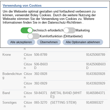
Zenith
Verwendung von Cookies
Um die Webseite optimal gestalten und fortlaufend verbessern zu
können, verwendet Boley Cookies. Durch die weitere Nutzung der
Citizen 4-321405
Webseite stimmen Sie der Verwendung von Cookies zu. Weitere
Informationen finden Sie in den
Datenschutz-Richtlinien
.
Beschreibung
technisch erforderlich
Marketing
Artikel-Nr.
Hersteller
Teile-Nr.
Gruppe
Komfortfunktion (Drittanbieter)
Alle akzeptieren
Übernehmen
Alle Optionalen ablehnen
Glas
Citize
54-17685G
91415417685G
n
Krone
Citize
506-8789
91425068789
n
Citize
506-B603
9142506B603
n
D
D
Bodendichtun
Citize
392-0928
91433920928
g
n
Citize
392-0929
91433920929
n
Band
Citize
59-84371
(METAL BAND (WHIT
91465984371
n
E))
Sonstiges
Citize
065-3270
(SETTING STEM)
9140065327
n