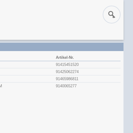
Artikel-Nr.
91415451520
91425062274
91465986811
M
9140065277