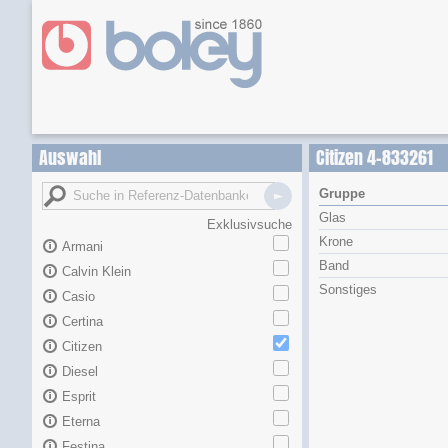
Auswahl
Citizen 4-833261
Gruppe
Glas
Exklusivsuche
Krone
Armani
Band
Calvin Klein
Sonstiges
Casio
Certina
Citizen
Diesel
Esprit
Eterna
Festina