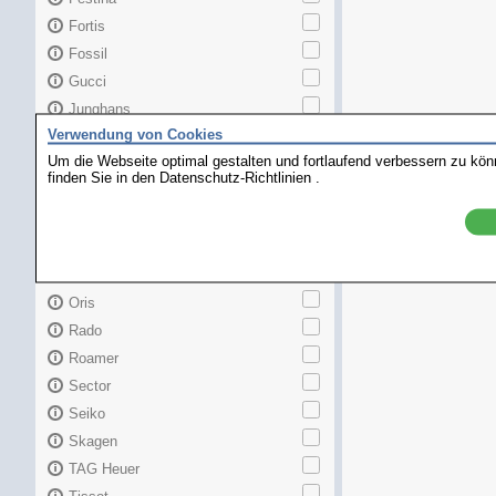
Fortis
Fossil
Gucci
Junghans
Verwendung von Cookies
Longines
Um die Webseite optimal gestalten und fortlaufend verbessern zu kö
Maurice Lacroix
finden Sie in den
Datenschutz-Richtlinien
.
Mido
MKors
Omega
Orient
Oris
Rado
Roamer
Sector
Seiko
Skagen
TAG Heuer