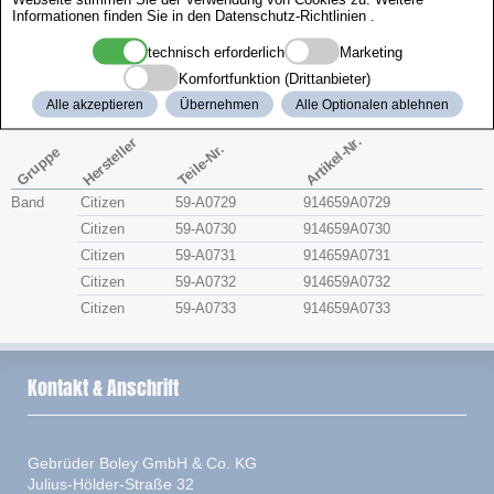
Informationen finden Sie in den
Datenschutz-Richtlinien
.
Zenith
technisch erforderlich
Marketing
Citizen 4-A05061
Komfortfunktion (Drittanbieter)
Alle akzeptieren
Übernehmen
Alle Optionalen ablehnen
Artikel-Nr.
Hersteller
Teile-Nr.
Gruppe
Band
Citizen
59-A0729
914659A0729
Citizen
59-A0730
914659A0730
Citizen
59-A0731
914659A0731
Citizen
59-A0732
914659A0732
Citizen
59-A0733
914659A0733
Kontakt & Anschrift
Gebrüder Boley GmbH & Co. KG
Julius-Hölder-Straße 32