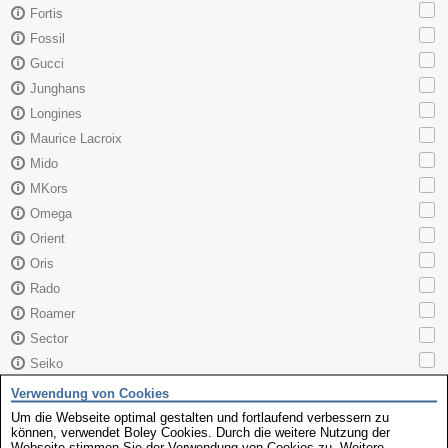
Fortis
Fossil
Gucci
Junghans
Longines
Maurice Lacroix
Mido
MKors
Omega
Orient
Oris
Rado
Roamer
Sector
Seiko
Skagen
Verwendung von Cookies
TAG Heuer
Um die Webseite optimal gestalten und fortlaufend verbessern zu
können, verwendet Boley Cookies. Durch die weitere Nutzung der
Tissot
Webseite stimmen Sie der Verwendung von Cookies zu. Weitere