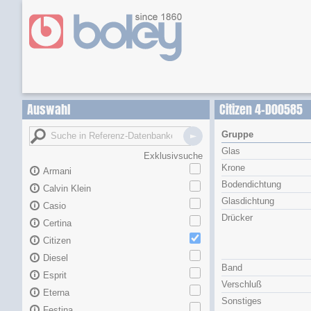
Auswahl
Citizen 4-D00585
Gruppe
Glas
Exklusivsuche
Krone
Armani
Bodendichtung
Calvin Klein
Glasdichtung
Casio
Drücker
Certina
Citizen
Diesel
Band
Esprit
Verschluß
Eterna
Sonstiges
Festina