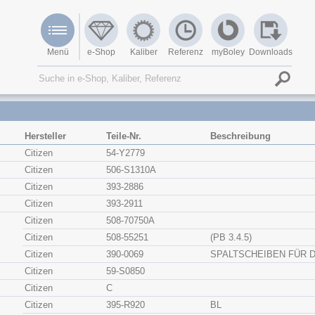
Menü
e-Shop
Kaliber
Referenz
myBoley
Downloads
Hersteller
Teile-Nr.
Beschreibung
Citizen
54-Y2779
Citizen
506-S1310A
Citizen
393-2886
Citizen
393-2911
Citizen
508-70750A
Citizen
508-55251
(PB 3.4.5)
Citizen
390-0069
SPALTSCHEIBEN FÜR 
Citizen
59-S0850
Citizen
C
Citizen
395-R920
BL