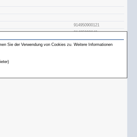
914950900121
91495093640
9140065457
mmen Sie der Verwendung von Cookies zu. Weitere Informationen
ING
9149500C301
91433932955
ieter)