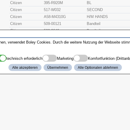
Citizen
395-R920M
BL
Citizen
517-W032
SECOND
Citizen
A58-M4310G
H/M HANDS
Citizen
509-00121
Bandteil
Citizen
509-3640
Bandteil
Citizen
065-4570
SETTING STEM
nnen, verwendet Boley Cookies. Durch die weitere Nutzung der Webseite sti
Citizen
500-C301
MOVEMENT HOLDER R
Citizen
393-2955
BEZEL PACKING
technisch erforderlich
Marketing
Komfortfunktion (Drittanb
Alle akzeptieren
Übernehmen
Alle Optionalen ablehnen