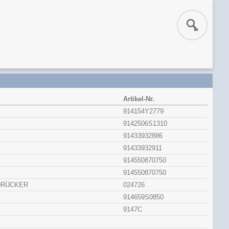
Artikel-Nr.
914154Y2779
9142506S1310
91433932886
91433932911
914550870750
914550870750
DRÜCKER
024726
914659S0850
9147C