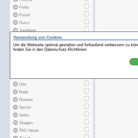
Fortis
Fossil
Gucci
Junghans
Verwendung von Cookies
Longines
Um die Webseite optimal gestalten und fortlaufend verbessern zu kö
Maurice Lacroix
finden Sie in den
Datenschutz-Richtlinien
.
Mido
MKors
Omega
Orient
Oris
Rado
Roamer
Sector
Seiko
Skagen
TAG Heuer