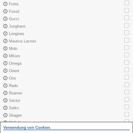
Fortis
Fossil
Gucci
Junghans
Longines
Maurice Lacroix
Mido
MKors
Omega
Orient
Oris
Rado
Roamer
Sector
Seiko
Skagen
TAG Heuer
Verwendung von Cookies
Tissot