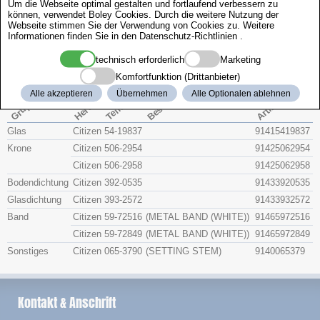
Um die Webseite optimal gestalten und fortlaufend verbessern zu
Zenith
können, verwendet Boley Cookies. Durch die weitere Nutzung der
Webseite stimmen Sie der Verwendung von Cookies zu. Weitere
Informationen finden Sie in den
Datenschutz-Richtlinien
.
Citizen 4-S04565
technisch erforderlich
Marketing
Komfortfunktion (Drittanbieter)
Beschreibung
Artikel-Nr.
Hersteller
Alle akzeptieren
Übernehmen
Alle Optionalen ablehnen
Teile-Nr.
Gruppe
Glas
Citizen
54-19837
91415419837
Krone
Citizen
506-2954
91425062954
Citizen
506-2958
91425062958
Bodendichtung
Citizen
392-0535
91433920535
Glasdichtung
Citizen
393-2572
91433932572
Band
Citizen
59-72516
(METAL BAND (WHITE))
91465972516
Citizen
59-72849
(METAL BAND (WHITE))
91465972849
Sonstiges
Citizen
065-3790
(SETTING STEM)
9140065379
Kontakt & Anschrift