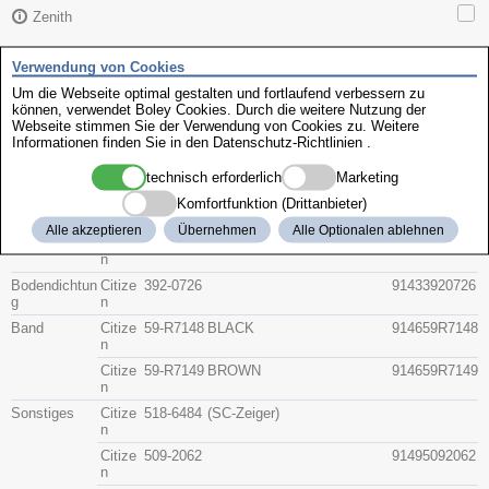
Zenith
Verwendung von Cookies
Citizen 4-S020328
Um die Webseite optimal gestalten und fortlaufend verbessern zu
können, verwendet Boley Cookies. Durch die weitere Nutzung der
Beschreibung
Webseite stimmen Sie der Verwendung von Cookies zu. Weitere
Artikel-Nr.
Hersteller
Informationen finden Sie in den
Datenschutz-Richtlinien
.
Teile-Nr.
Gruppe
technisch erforderlich
Marketing
Glas
Citize
55-00117
BLACK AND SILVER
91415500117
Komfortfunktion (Drittanbieter)
n
2
2
Alle akzeptieren
Übernehmen
Alle Optionalen ablehnen
Krone
Citize
506-A567
9142506A567
n
Bodendichtun
Citize
392-0726
91433920726
g
n
Band
Citize
59-R7148
BLACK
914659R7148
n
Citize
59-R7149
BROWN
914659R7149
n
Sonstiges
Citize
518-6484
(SC-Zeiger)
n
Citize
509-2062
91495092062
n